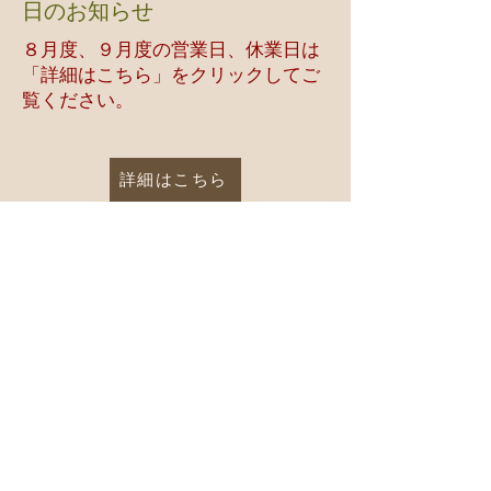
日のお知らせ
８月度、９月度の営業日、休業日は
「詳細は
こちら」をクリックしてご
覧ください。
詳細はこちら
NEW ARRIVAL
『アップルちゃん』アクリルスタンド
ナタリー・レテ 《バブーシュ》ス
田
個
村
性
セ
的
ツ
な
コ
ア
先
ニ