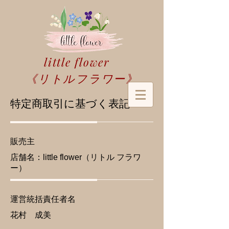
little flower
​《リトルフラワー》
特定商取引に基づく表記
販売主
​店舗名：little flower（リトル フラワ
ー）
運営統括責任者名
​花村 成美