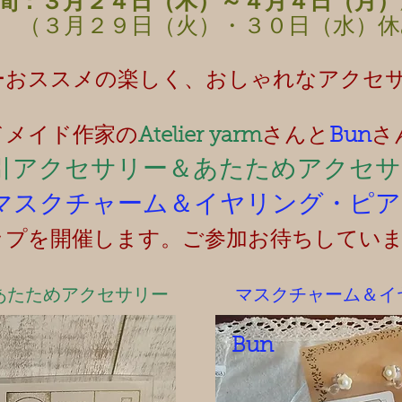
間：３月２４日（木）～４月４日（月）
２９日（火）・３０日（水）休
ーおススメの楽しく、おしゃれなアクセ
ドメイド作家の
Atelier yarm
さんと
Bun
さ
引アクセサリー＆あたためアクセサ
マスクチャーム＆イヤリング・ピア
ップを開催します。ご参加お待ちしてい
あたためアクセサリー
マスクチャーム＆イ
Bun