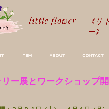
little flower
​《リ
ー》
NT
ITEM
ABOUT
CONTACT
サリー展とワークショップ開