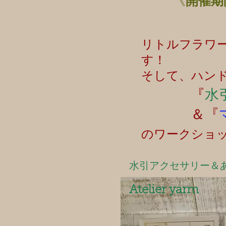
《
開催期
（３月
リトルフラワ
す！
そして、ハン
『
水
＆『
のワークショ
水引アクセサリー＆
Atelier yarm