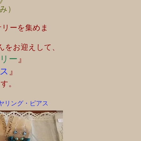
》
み）
サリーを集めま
んをお迎えして、
リー
』
ス
』
ます。
ヤリング・ピアス