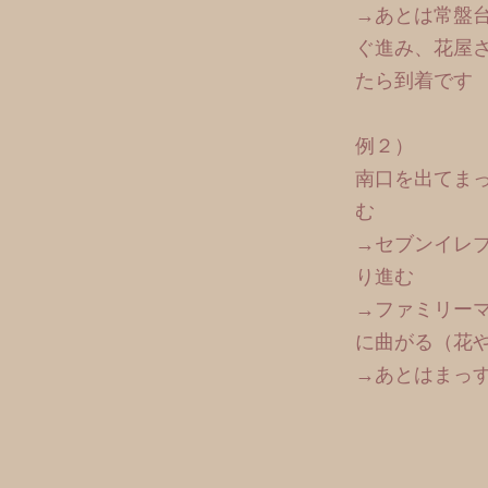
→あとは常盤
ぐ進み、花屋
たら到着です
例２）
南口を出てま
む
→セブンイレ
り進む
→ファミリー
に曲がる（花
→あとはまっ