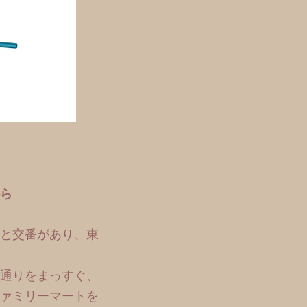
ら
と交番があり、東
座通りをまっすぐ、
ァミリーマートを