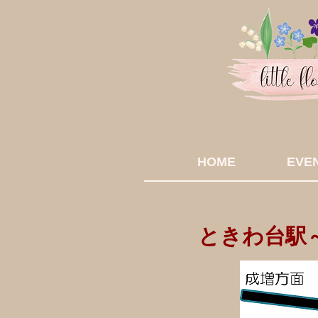
HOME
EVE
ときわ台駅～lit