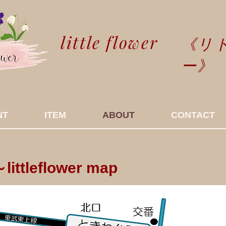
little flower
​《リ
ー》
NT
ITEM
ABOUT
CONTACT
tleflower map