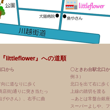
ttleflower』への道順
南口から
〇ときわ台駅北口か
例３）
方向に道なりに歩く
北口を出て右に歩く
商店街)通りに突き当たっ
上線の踏切を渡る
揚げやさん）、右手に曲
​→あとは常盤台銀
スーパーよしや、フ