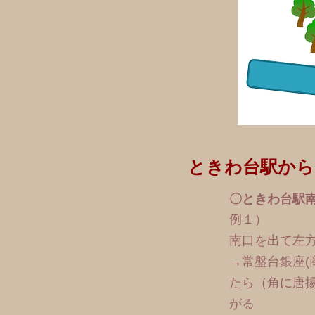
ときわ台駅から『li
〇ときわ台駅
例１）
南口を出て左
→常盤台銀座(
たら（角に唐
がる